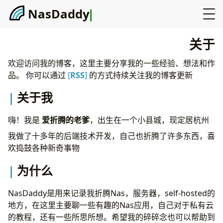
N
a
s
D
a
d
d
y
|
关于
欢迎访问我的博客，这里主要分享我的一些经验、想法和作
品。 你可以通过
[
RSS
]
的方式持续关注我的博客更新
关于我
嗨！我是
爱折腾的老爹
，出生在一个小县城，现定居杭州
我做了十多年的后端技术开发，自己也折腾了许多东西，喜
欢捣鼓各种新奇事物
为什么
NasDaddy是用来记录我折腾Nas，服务器，self-hosted的
地方，在这里主要聊一些有趣的Nas应用，自己对于私有云
的教程，还有一些所思所想。希望我的碎碎念也可以帮助到