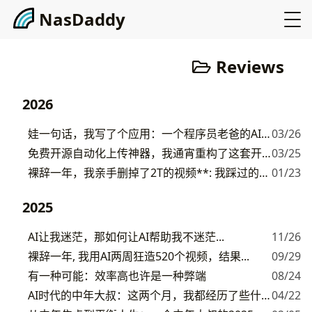
N
a
s
D
a
d
d
y
Reviews
2026
娃一句话，我写了个应用：一个程序员老爸的AI失控日记
03/26
免费开源自动化上传神器，我通宵重构了这套开源工具，让你的龙虾替你全网发遍视频 图文
03/25
裸辞一年，我亲手删掉了2T的视频**: 我踩过的每一个坑
01/23
2025
AI让我迷茫，那如何让AI帮助我不迷茫...
11/26
裸辞一年, 我用AI两周狂造520个视频，结果...
09/29
有一种可能：效率高也许是一种弊端
08/24
AI时代的中年大叔：这两个月，我都经历了些什么？
04/22